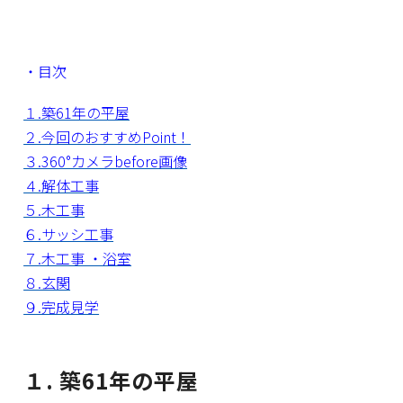
・目次
１.築61年の平屋
２.今回のおすすめPoint！
３.360°カメラbefore画像
４.解体工事
５.木工事
６.サッシ工事
７.木工事 ・浴室
８.玄関
９.完成見学
１. 築61年の平屋