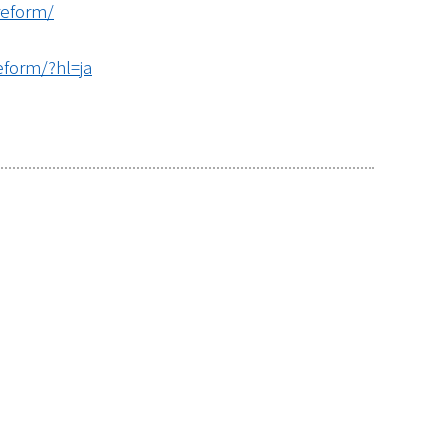
reform/
eform/?hl=ja