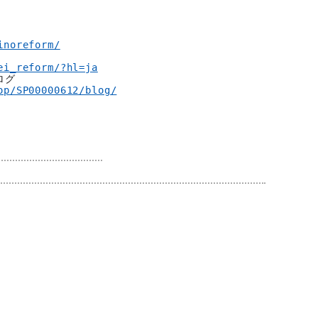
inoreform/
ei_reform/?hl=ja
op/SP00000612/blog/