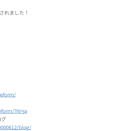
されました！
reform/
eform/?hl=ja
ログ
00000612/blog/