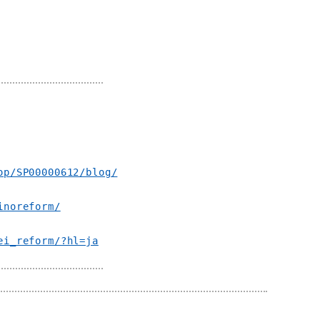
op/SP00000612/blog/
inoreform/
ei_reform/?hl=ja