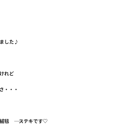
ました♪
けれど
さ・・・
毯 ―― ステキです♡