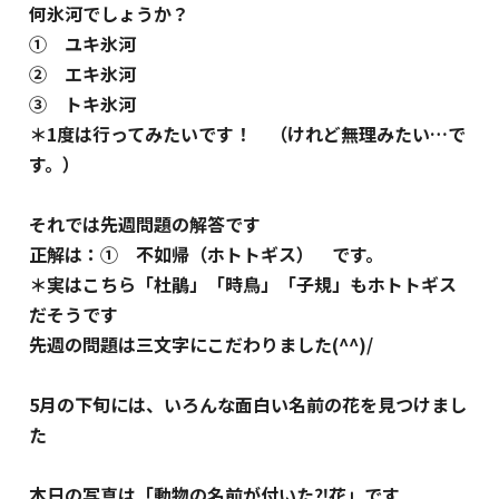
何氷河でしょうか？
① ユキ氷河
② エキ氷河
③ トキ氷河
＊1度は行ってみたいです！ （けれど無理みたい…で
す。）
それでは先週問題の解答です
正解は：① 不如帰（ホトトギス） です。
＊実はこちら「杜鵑」「時鳥」「子規」もホトトギス
だそうです
先週の問題は三文字にこだわりました(^^)/
5月の下旬には、いろんな面白い名前の花を見つけまし
た
本日の写真は「動物の名前が付いた⁈花」です