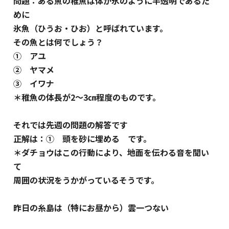
問題：ある魚の稚魚は体が氷のように半透明であるた
めに
氷魚（ひうお・ひお）と呼ばれています。
その魚とは何でしょう？
① アユ
② ヤマメ
③ イワナ
＊稚魚の体長が2～3㎝程度のものです。
それでは先週の問題の解答です
正解は：① 頭を砂に埋める です。
＊ダチョウはこの行動により、地面を伝わる音を聞い
て
周囲の状況をうかがっているそうです。
昨日の糸島は（特にお昼から）雲一つない