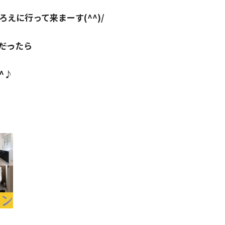
えに行って来まーす(^^)/
 だったら
^♪