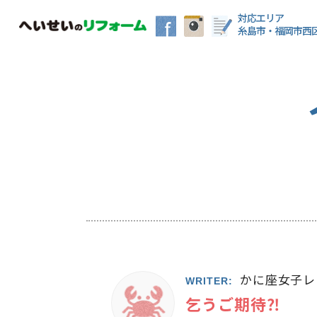
対応エリア
糸島市・福岡市西
かに座女子レ
WRITER:
乞うご期待⁈