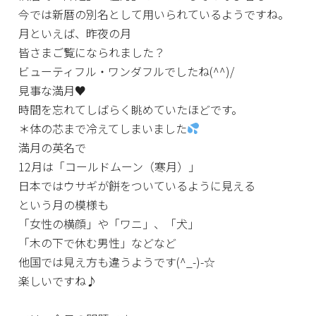
今では新暦の別名として用いられているようですね。
月といえば、昨夜の月
皆さまご覧になられました？
ビューティフル・ワンダフルでしたね(^^)/
見事な満月♥
時間を忘れてしばらく眺めていたほどです。
＊体の芯まで冷えてしまいました
満月の英名で
12月は「コールドムーン（寒月）」
日本ではウサギが餅をついているように見える
という月の模様も
「女性の横顔」や「ワニ」、「犬」
「木の下で休む男性」などなど
他国では見え方も違うようです(^_-)-☆
楽しいですね♪